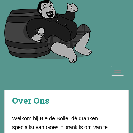
S
k
i
p
t
o
m
a
i
n
TOGGLE
c
o
n
t
Over Ons
e
n
t
Welkom bij Bie de Bolle, dé dranken
specialist van Goes. “Drank is om van te