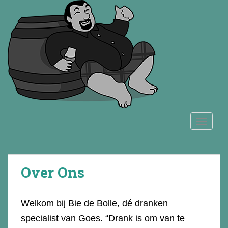
S
k
i
p
t
o
m
a
i
n
TOGGLE
c
o
n
t
Over Ons
e
n
t
Welkom bij Bie de Bolle, dé dranken
specialist van Goes. “Drank is om van te