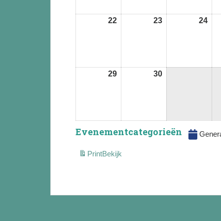
22
22
23
23
24
24
juni
juni
jun
2026
2026
202
29
29
30
30
juni
juni
2026
2026
Evenementcategorieën
Gener
Print
Bekijk