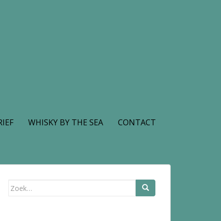
IEF
WHISKY BY THE SEA
CONTACT
Zoek
naar: