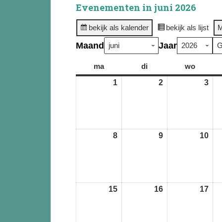
Evenementen in juni 2026
bekijk als kalender
bekijk als lijst
M
Maand
Jaar
ma
maandag
di
dinsdag
wo
woensd
1
1
2
2
3
3
juni
juni
jun
2026
2026
202
8
8
9
9
10
10
juni
juni
jun
2026
2026
202
15
15
16
16
17
17
juni
juni
jun
2026
2026
202