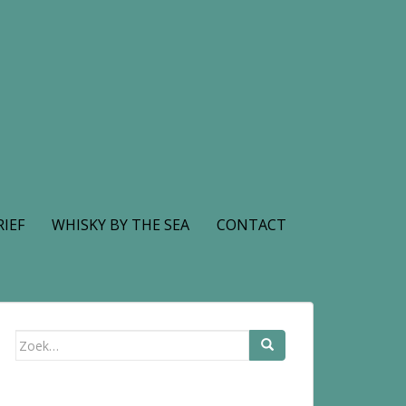
IEF
WHISKY BY THE SEA
CONTACT
Zoek
naar: