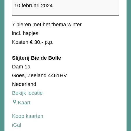
feb:
10 februari 2024
Bier
proeverij
7 bieren met het thema winter
"Winter"
incl. hapjes
Kosten € 30,- p.p.
Slijterij Bie de Bolle
Dam 1a
Goes
,
Zeeland
4461HV
Nederland
Bekijk locatie
Slijterij
Kaart
Bie
Koop kaarten
de
iCal
Bolle