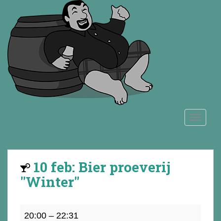
S
k
i
p
t
o
m
a
i
n
TOGGLE
c
o
n
t
10 feb: Bier proeverij
e
n
"Winter"
t
10
20:00
–
22:31