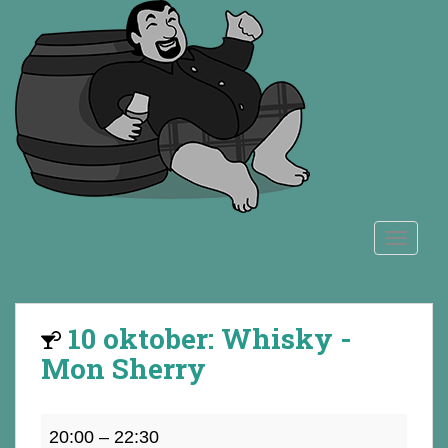
S
k
i
p
t
o
m
a
i
n
TOGGLE
c
o
n
t
10 oktober: Whisky -
e
n
Mon Sherry
t
10
20:00
–
22:30