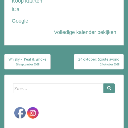
Koop kaarten
de
iCal
Bolle
Google
Volledige kalender bekijken
Bericht
Whisky – Peat & Smoke
24 oktober: Stoute avond
navigatie
26 september 2025
24 oktober 2025
Zoek
naar: