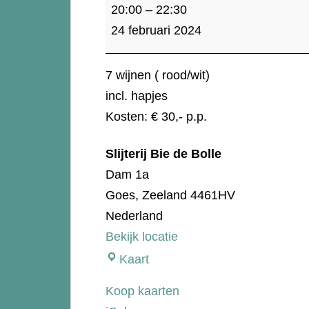
24
20:00
–
22:30
feb:
24 februari 2024
Wijn
proeverij
7 wijnen ( rood/wit)
incl. hapjes
Kosten: € 30,- p.p.
Slijterij Bie de Bolle
Dam 1a
Goes
,
Zeeland
4461HV
Nederland
Bekijk locatie
Slijterij
Kaart
Bie
Koop kaarten
de