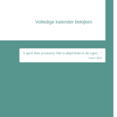
Volledige kalender bekijken
5 april: Bier proeverij “Het is altijd lente in de ogen….”
5 april 2024