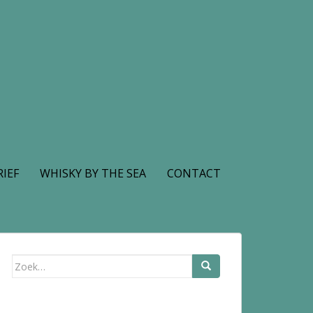
IEF
WHISKY BY THE SEA
CONTACT
Zoek
naar: