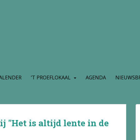
ALENDER
’T PROEFLOKAAL
AGENDA
NIEUWSBR
j "Het is altijd lente in de