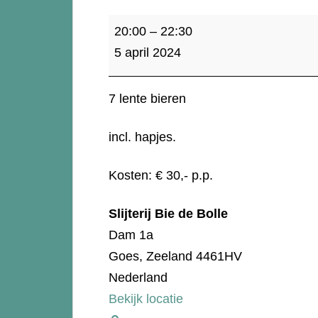
5
20:00
–
22:30
april:
5 april 2024
Bier
proeverij
7 lente bieren
"Het
is
incl. hapjes.
altijd
lente
Kosten: € 30,- p.p.
in
Slijterij Bie de Bolle
de
Dam 1a
ogen...."
Goes
,
Zeeland
4461HV
Nederland
Bekijk locatie