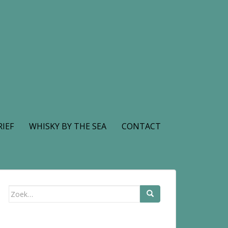
IEF
WHISKY BY THE SEA
CONTACT
Zoek
naar: