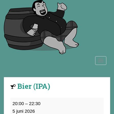
S
k
i
p
t
o
m
a
i
n
TOGGLE
c
o
n
t
Bier (IPA)
e
n
t
Bier
20:00
–
22:30
(IPA)
5 juni 2026