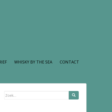
IEF
WHISKY BY THE SEA
CONTACT
Zoek
naar: