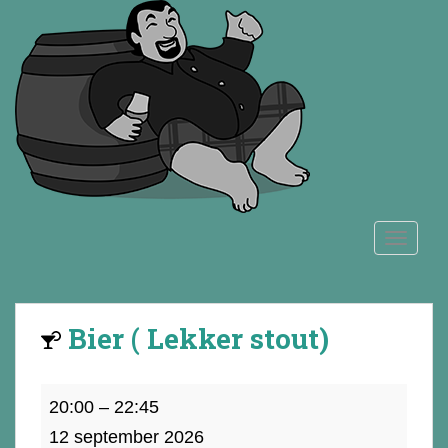
S
k
i
p
t
o
m
a
i
n
TOGGLE
c
o
n
t
Bier ( Lekker stout)
e
n
t
Bier
20:00
–
22:45
(
12 september 2026