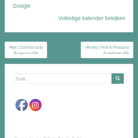
Google
Volledige kalender bekijken
Bericht
Wijn ( Zuid-Europa)
Whisky ( Peat & Pleasure)
navigatie
28 augustus 2026
25 september 2026
Zoek
naar: