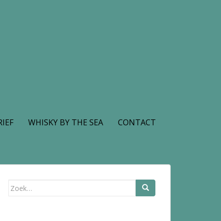
IEF
WHISKY BY THE SEA
CONTACT
Zoek
naar: