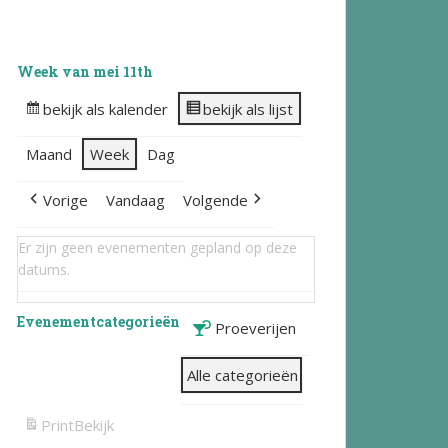
Week van mei 11th
bekijk als kalender
bekijk als lijst
Maand
Week
Dag
Vorige
Vandaag
Volgende
Er zijn geen evenementen gepland op deze
datums.
Evenementcategorieën
Proeverijen
Alle categorieën
Print
Bekijk