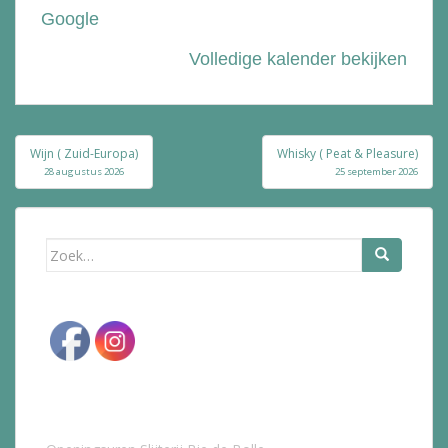
Google
Volledige kalender bekijken
Bericht
Wijn ( Zuid-Europa)
Whisky ( Peat & Pleasure)
navigatie
28 augustus 2026
25 september 2026
Zoek
naar: