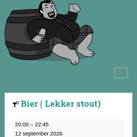
S
k
i
p
t
o
m
a
i
n
TOGGLE
c
o
n
t
Bier ( Lekker stout)
e
n
t
Bier
20:00
–
22:45
(
12 september 2026