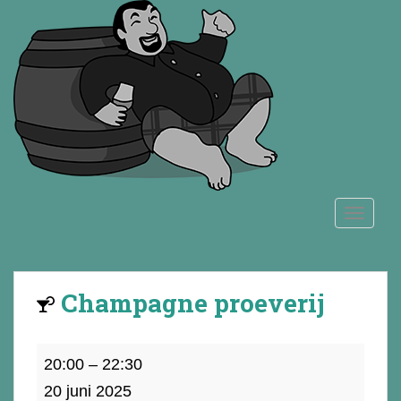
S
k
i
p
t
o
m
a
i
n
TOGGLE
c
o
n
t
Champagne proeverij
e
n
t
Champagne
20:00
–
22:30
proeverij
20 juni 2025