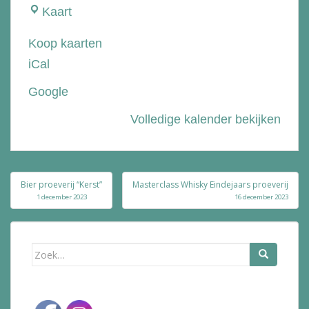
Slijterij
Kaart
Bie
Koop kaarten
de
iCal
Bolle
Google
Volledige kalender bekijken
Bericht
Bier proeverij “Kerst”
Masterclass Whisky Eindejaars proeverij
navigatie
1 december 2023
16 december 2023
Zoek
naar: