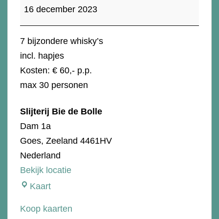
Whisky
16 december 2023
Eindejaars
proeverij
7 bijzondere whisky’s
incl. hapjes
Kosten: € 60,- p.p.
max 30 personen
Slijterij Bie de Bolle
Dam 1a
Goes
,
Zeeland
4461HV
Nederland
Bekijk locatie
Slijterij
Kaart
Bie
Koop kaarten
de