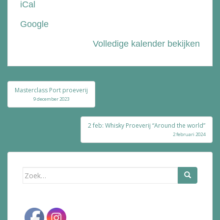
iCal
Bolle
Google
Volledige kalender bekijken
Bericht
Masterclass Port proeverij
navigatie
9 december 2023
2 feb: Whisky Proeverij “Around the world”
2 februari 2024
Zoek
naar: