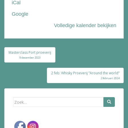
iCal
Bolle
Google
Volledige kalender bekijken
Bericht
Masterclass Port proeverij
navigatie
9 december 2023
2 feb: Whisky Proeverij “Around the world”
2 februari 2024
Zoek
naar: