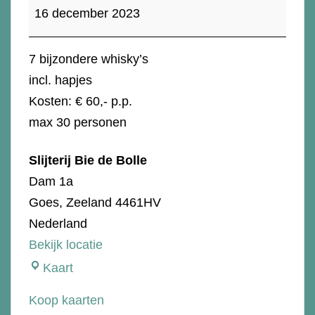
Whisky
16 december 2023
Eindejaars
proeverij
7 bijzondere whisky’s
incl. hapjes
Kosten: € 60,- p.p.
max 30 personen
Slijterij Bie de Bolle
Dam 1a
Goes
,
Zeeland
4461HV
Nederland
Bekijk locatie
Slijterij
Kaart
Bie
Koop kaarten
de