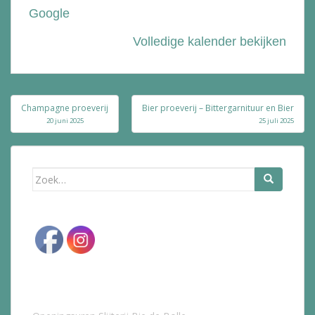
Google
Volledige kalender bekijken
Bericht
Champagne proeverij
Bier proeverij – Bittergarnituur en Bier
navigatie
20 juni 2025
25 juli 2025
Zoek
naar: