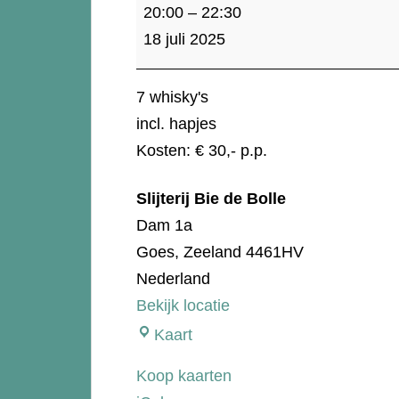
Whisky
20:00
–
22:30
proeverij
18 juli 2025
-
Independent
7 whisky's
incl. hapjes
Kosten: € 30,- p.p.
Slijterij Bie de Bolle
Dam 1a
Goes
,
Zeeland
4461HV
Nederland
Bekijk locatie
Slijterij
Kaart
Bie
Koop kaarten
de