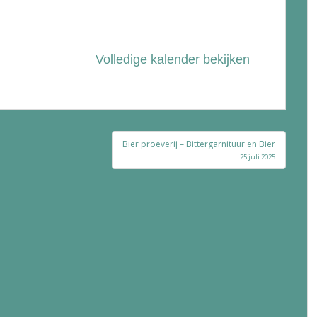
Volledige kalender bekijken
Bier proeverij – Bittergarnituur en Bier
25 juli 2025