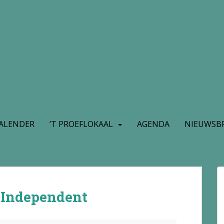
ALENDER
’T PROEFLOKAAL
AGENDA
NIEUWSBR
 Independent