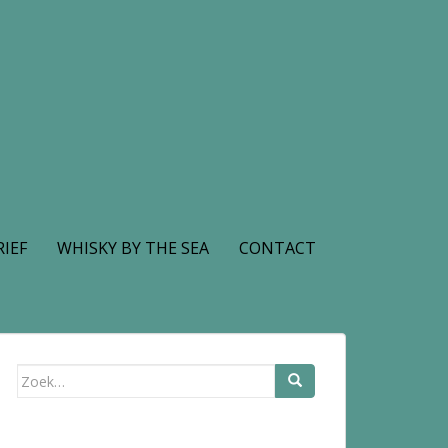
IEF
WHISKY BY THE SEA
CONTACT
Zoek
naar: