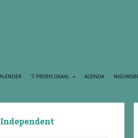
ALENDER
’T PROEFLOKAAL
AGENDA
NIEUWSBR
 Independent