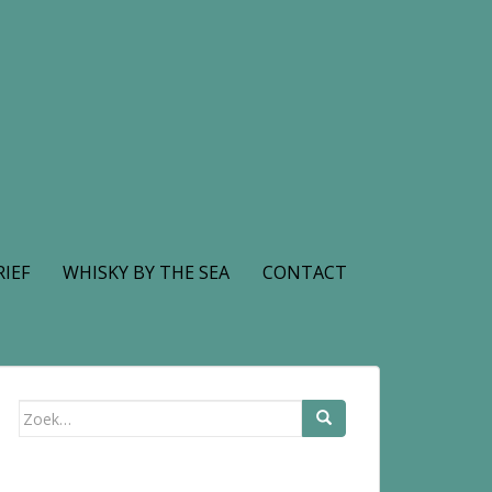
IEF
WHISKY BY THE SEA
CONTACT
Zoek
naar: