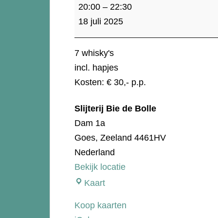
Whisky
20:00
–
22:30
proeverij
18 juli 2025
-
Independent
7 whisky's
incl. hapjes
Kosten: € 30,- p.p.
Slijterij Bie de Bolle
Dam 1a
Goes
,
Zeeland
4461HV
Nederland
Bekijk locatie
Slijterij
Kaart
Bie
Koop kaarten
de