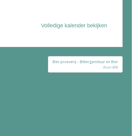
Volledige kalender bekijken
Bier proeverij – Bittergarnituur en Bier
25 juli 2025