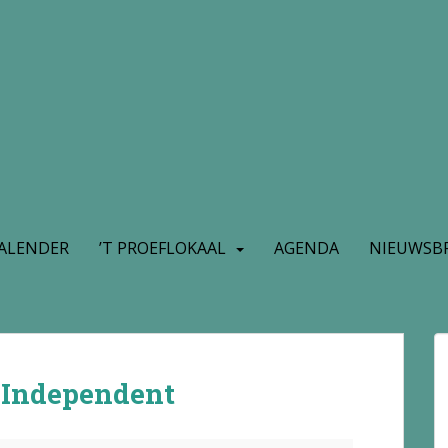
ALENDER
’T PROEFLOKAAL
AGENDA
NIEUWSBR
 Independent