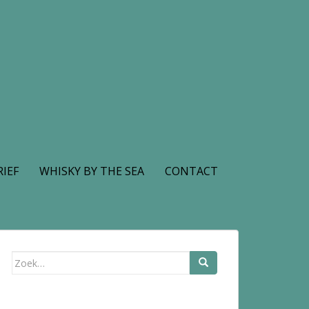
IEF
WHISKY BY THE SEA
CONTACT
Zoek
naar: