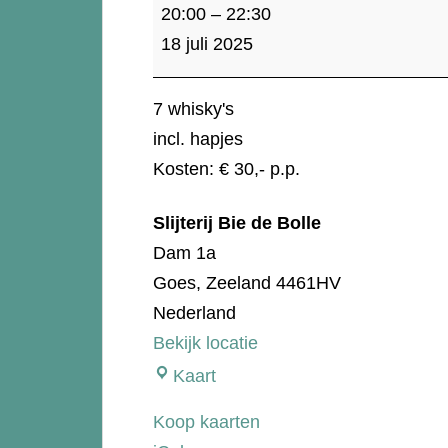
Whisky
20:00
–
22:30
proeverij
18 juli 2025
-
Independent
7 whisky's
incl. hapjes
Kosten: € 30,- p.p.
Slijterij Bie de Bolle
Dam 1a
Goes
,
Zeeland
4461HV
Nederland
Bekijk locatie
Slijterij
Kaart
Bie
Koop kaarten
de