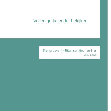
Volledige kalender bekijken
Bier proeverij – Bittergarnituur en Bier
25 juli 2025