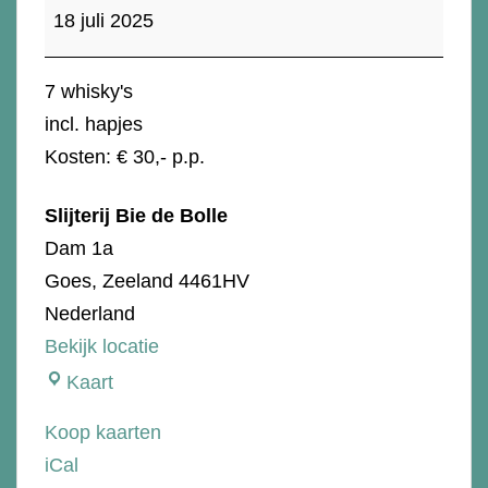
proeverij
18 juli 2025
-
Independent
7 whisky's
incl. hapjes
Kosten: € 30,- p.p.
Slijterij Bie de Bolle
Dam 1a
Goes
,
Zeeland
4461HV
Nederland
Bekijk locatie
Slijterij
Kaart
Bie
Koop kaarten
de
iCal
Bolle