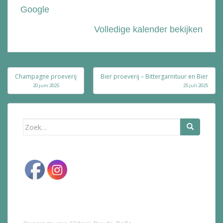
Google
Volledige kalender bekijken
Bericht
Champagne proeverij
Bier proeverij – Bittergarnituur en Bier
navigatie
20 juni 2025
25 juli 2025
Zoek
naar: