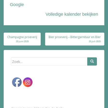
Google
Volledige kalender bekijken
Bericht
Champagne proeverij
Bier proeverij – Bittergarnituur en Bier
navigatie
20 juni 2025
25 juli 2025
Zoek
naar: