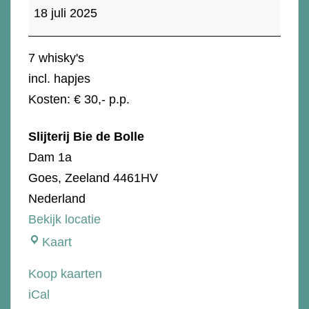
proeverij
18 juli 2025
-
Independent
7 whisky's
incl. hapjes
Kosten: € 30,- p.p.
Slijterij Bie de Bolle
Dam 1a
Goes
,
Zeeland
4461HV
Nederland
Bekijk locatie
Slijterij
Kaart
Bie
Koop kaarten
de
iCal
Bolle