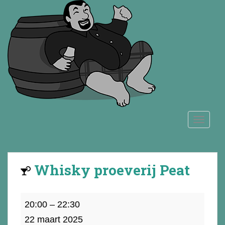
S
k
i
p
t
o
m
a
i
n
TOGGLE
c
o
n
t
Whisky proeverij Peat
e
n
t
Whisky
20:00
–
22:30
proeverij
22 maart 2025