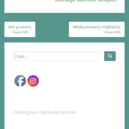
Bericht
Bier proeverij
Whisky proeverij ( Highlands)
navigatie
7 maart 2025
25 april 2025
Zoek
naar:
Openingsuren Slijterij Bie de Bolle