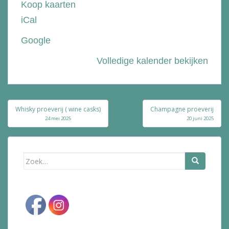
Koop kaarten
de
iCal
Bolle
Google
Volledige kalender bekijken
Bericht
Whisky proeverij ( wine casks)
Champagne proeverij
navigatie
24 mei 2025
20 juni 2025
Zoek
naar: