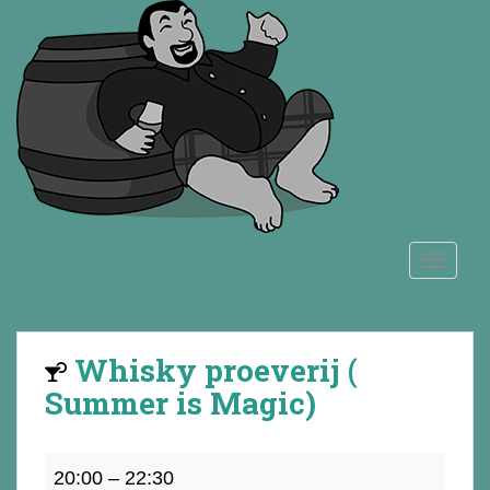
S
k
i
p
t
o
m
a
i
n
TOGGLE
c
o
n
t
Whisky proeverij (
e
n
Summer is Magic)
t
Whisky
20:00
–
22:30