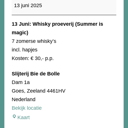
proeverij
13 juni 2025
(
Summer
13 Juni: Whisky proeverij (Summer is
is
magic)
Magic)
7 zomerse whisky’s
incl. hapjes
Kosten: € 30,- p.p.
Slijterij Bie de Bolle
Dam 1a
Goes
,
Zeeland
4461HV
Nederland
Bekijk locatie
Slijterij
Kaart
Bie