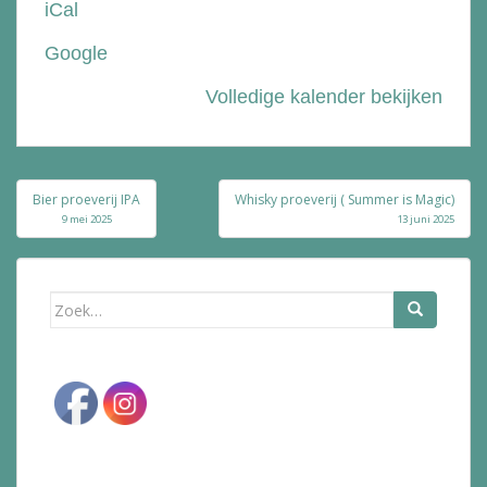
iCal
Bolle
Google
Volledige kalender bekijken
Bericht
Bier proeverij IPA
Whisky proeverij ( Summer is Magic)
navigatie
9 mei 2025
13 juni 2025
Zoek
naar: