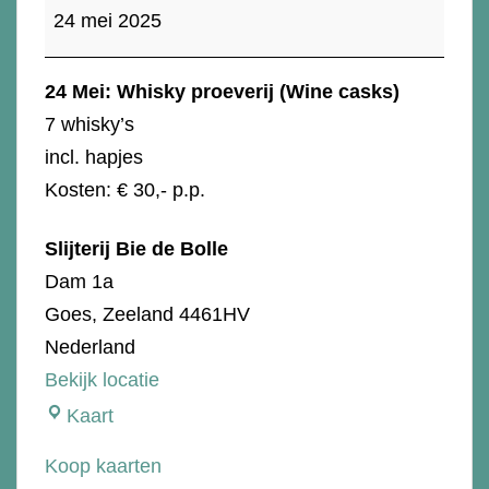
proeverij
24 mei 2025
(
wine
24 Mei: Whisky proeverij (Wine casks)
casks)
7 whisky’s
incl. hapjes
Kosten: € 30,- p.p.
Slijterij Bie de Bolle
Dam 1a
Goes
,
Zeeland
4461HV
Nederland
Bekijk locatie
Slijterij
Kaart
Bie
Koop kaarten
de