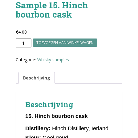
Sample 15. Hinch
bourbon cask
€
4,00
Sample
TOEVOEGEN AAN WINKELWAGEN
15.
Hinch
Categorie:
Whisky samples
bourbon
cask
aantal
Beschrijving
Beschrijving
15. Hinch bourbon cask
Distillery:
Hinch Distillery, Ierland
Kleur
: Geel goud