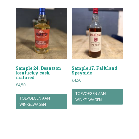
Sample 24. Deanston
Sample 17. Falkland
kentucky cask
Speyside
matured
€
4,50
€
4,50
TOEVOEGEN AAN
TOEVOEGEN AAN
WINKELWAGEN
WINKELWAGEN