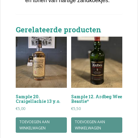
en tonen van hartige zandkoekjes.
Gerelateerde producten
Sample 20.
Sample 12. Ardbeg Wee
Craigellachie 13 y.o.
Beastie*
€
5,00
€
5,50
TOEVOEGEN AAN
TOEVOEGEN AAN
WINKELWAGEN
WINKELWAGEN