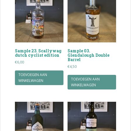
Sample 23. Scallywag
Sample 03.
dutch cyclist edition
Glendalough Double
Barrel
€
6,00
€
4,50
TOEVOEGEN AAN
TOEVOEGEN AAN
WINKELWAGEN
WINKELWAGEN