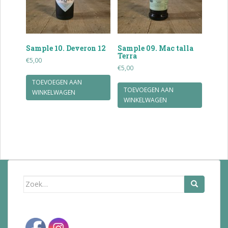
Sample 10. Deveron 12
Sample 09. Mac talla
Terra
€
5,00
€
5,00
TOEVOEGEN AAN
TOEVOEGEN AAN
WINKELWAGEN
WINKELWAGEN
Zoek
naar: