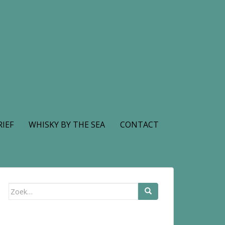
IEF
WHISKY BY THE SEA
CONTACT
Zoek
naar: