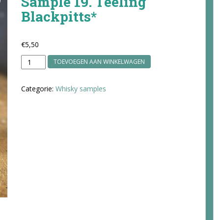
Sample 19. Teeling
Blackpitts*
€
5,50
Sample
TOEVOEGEN AAN WINKELWAGEN
19.
Teeling
Categorie:
Whisky samples
Blackpitts*
aantal