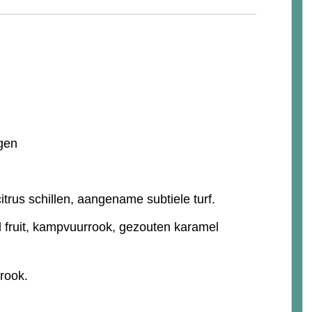
gen
itrus schillen, aangename subtiele turf.
l fruit, kampvuurrook, gezouten karamel
 rook.