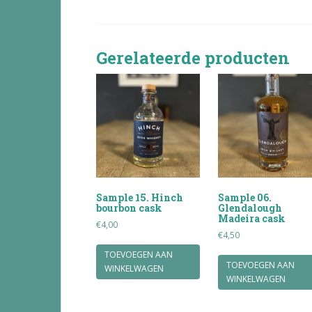
Gerelateerde producten
Sample 15. Hinch
Sample 06.
bourbon cask
Glendalough
Madeira cask
€
4,00
€
4,50
TOEVOEGEN AAN
TOEVOEGEN AAN
WINKELWAGEN
WINKELWAGEN