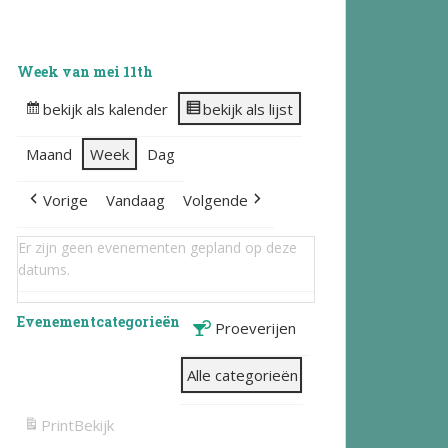
Week van mei 11th
bekijk als kalender
bekijk als lijst
Maand
Week
Dag
Vorige
Vandaag
Volgende
Er zijn geen evenementen gepland op deze
datums.
Evenementcategorieën
Proeverijen
Alle categorieën
Print
Bekijk