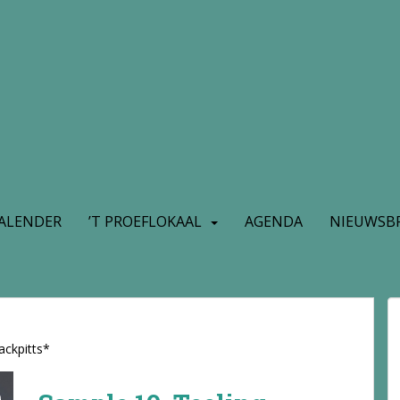
ALENDER
’T PROEFLOKAAL
AGENDA
NIEUWSBR
ackpitts*