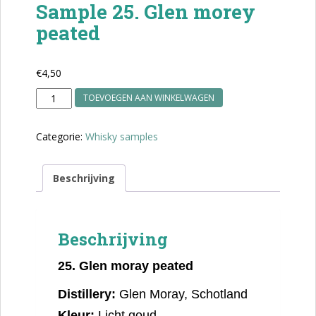
Sample 25. Glen morey
peated
€
4,50
Sample
TOEVOEGEN AAN WINKELWAGEN
25.
Glen
Categorie:
Whisky samples
morey
peated
aantal
Beschrijving
Beschrijving
25.
Glen moray peated
Distillery:
Glen Moray, Schotland
Kleur:
Licht goud