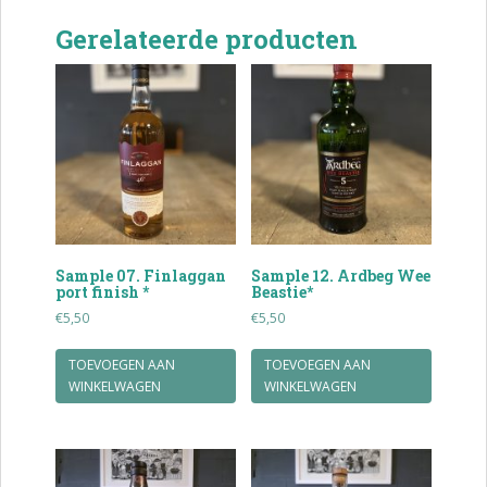
Gerelateerde producten
Sample 07. Finlaggan
Sample 12. Ardbeg Wee
port finish *
Beastie*
€
5,50
€
5,50
TOEVOEGEN AAN
TOEVOEGEN AAN
WINKELWAGEN
WINKELWAGEN