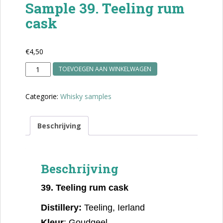
Sample 39. Teeling rum
cask
€
4,50
Sample
TOEVOEGEN AAN WINKELWAGEN
39.
Teeling
Categorie:
Whisky samples
rum
cask
aantal
Beschrijving
Beschrijving
39.
Teeling rum cask
Distillery:
Teeling, Ierland
Kleur
: Goudgeel