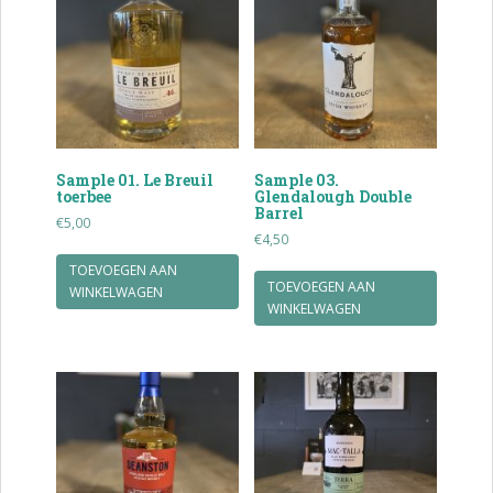
Sample 01. Le Breuil
Sample 03.
toerbee
Glendalough Double
Barrel
€
5,00
€
4,50
TOEVOEGEN AAN
TOEVOEGEN AAN
WINKELWAGEN
WINKELWAGEN