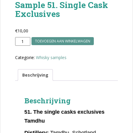
Sample 51. Single Cask
Exclusives
€
10,00
Sample
TOEVOEGEN AAN WINKELWAGEN
51.
Single
Categorie:
Whisky samples
Cask
Exclusives
aantal
Beschrijving
Beschrijving
51.
The single casks exclusives
Tamdhu
Distillery:
Tamdhu, Schotland