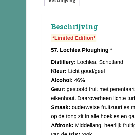
Beschrijving
Beschrijving
*Limited Edition*
57.
Lochlea Ploughing *
Distillery:
Lochlea, Schotland
Kleur:
Licht goud/geel
Alcohol:
46%
Geur
: gestoofd fruit met perentaa
eikenhout. Daaroverheen lichte tur
Smaak:
ouderwetse fruitzuurtjes m
op de tong zit in alle hoekjes en gaa
Afdronk:
Middellang, heerlijk fruit
van de Islay rook