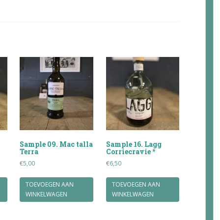
Sample 09. Mac talla
Sample 16. Lagg
Terra
Corriecravie *
€
5,00
€
6,50
TOEVOEGEN AAN
TOEVOEGEN AAN
WINKELWAGEN
WINKELWAGEN