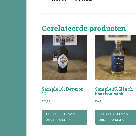
Gerelateerde producten
Sample 10. Deveron
Sample 15. Hinch
12
bourbon cask
€
5,00
€
4,00
TOEVOEGEN AAN
TOEVOEGEN AAN
WINKELWAGEN
WINKELWAGEN