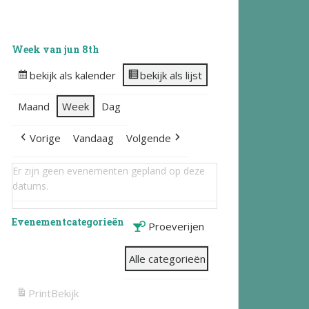
Week van jun 8th
bekijk als kalender
bekijk als lijst
Maand
Week
Dag
Vorige
Vandaag
Volgende
Er zijn geen evenementen gepland op deze
datums.
Evenementcategorieën
Proeverijen
Alle categorieën
Print
Bekijk