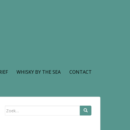
IEF
WHISKY BY THE SEA
CONTACT
Zoek
naar: