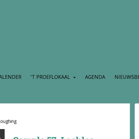
ALENDER
’T PROEFLOKAAL
AGENDA
NIEUWSBR
loughing