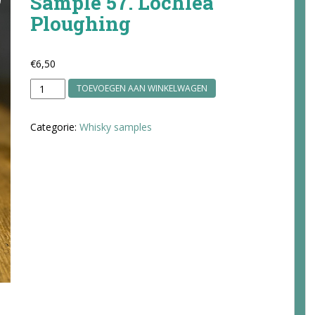
Sample 57. Lochlea
Ploughing
€
6,50
Sample
TOEVOEGEN AAN WINKELWAGEN
57.
Lochlea
Categorie:
Whisky samples
Ploughing
aantal