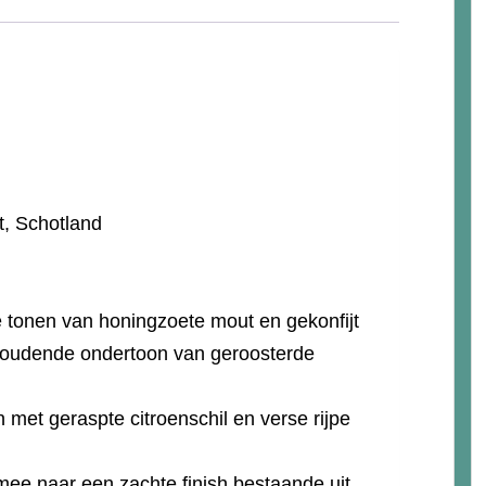
, Schotland
 tonen van honingzoete mout en gekonfijt
nhoudende ondertoon van geroosterde
 met geraspte citroenschil en verse rijpe
mee naar een zachte finish bestaande uit