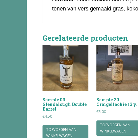
tonen van vers gemaaid gras, koko
Gerelateerde producten
Sample 03.
Sample 20.
Glendalough Double
Craigellachie 13 y.
Barrel
€
5,00
€
4,50
TOEVOEGEN AAN
TOEVOEGEN AAN
WINKELWAGEN
WINKELWAGEN