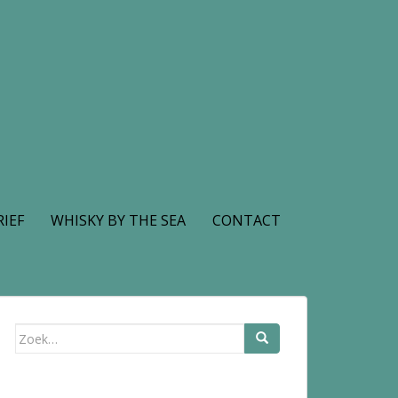
IEF
WHISKY BY THE SEA
CONTACT
Zoek
naar: