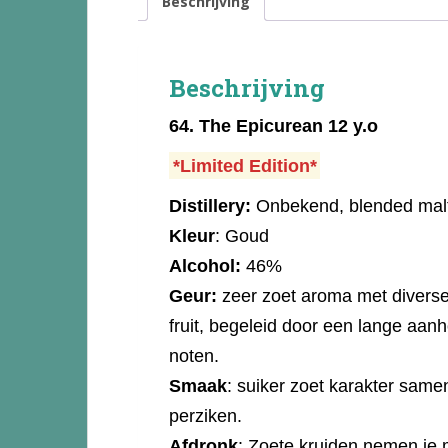
Beschrijving
Beschrijving
64.
The Epicurean 12 y.o
*Limited Edition*
Distillery:
Onbekend, blended malt
Kleur
: Goud
Alcohol:
46%
Geur:
zeer zoet aroma met diverse
fruit, begeleid door een lange aa
noten.
Smaak
: suiker zoet karakter samen
perziken.
Afdronk
: Zoete kruiden nemen je 