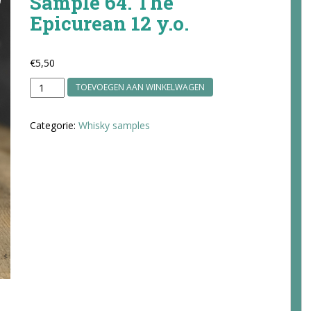
Sample 64. The
Epicurean 12 y.o.
€
5,50
Sample
TOEVOEGEN AAN WINKELWAGEN
64.
The
Categorie:
Whisky samples
Epicurean
12
y.o.
aantal