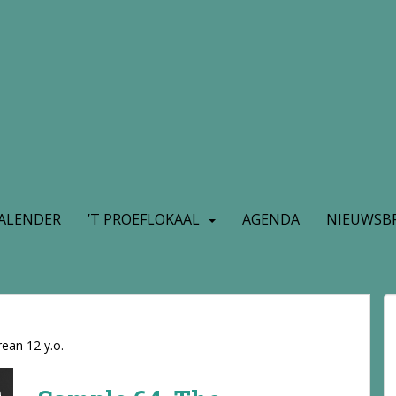
ALENDER
’T PROEFLOKAAL
AGENDA
NIEUWSBR
ean 12 y.o.