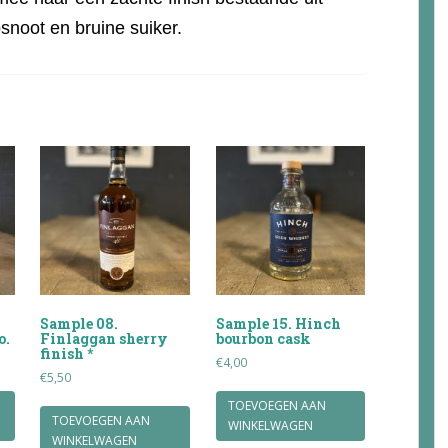
snoot en bruine suiker.
Sample 08.
Sample 15. Hinch
o.
Finlaggan sherry
bourbon cask
finish *
€
4,00
€
5,50
TOEVOEGEN AAN
TOEVOEGEN AAN
WINKELWAGEN
WINKELWAGEN