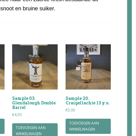
snoot en bruine suiker.
Sample 03.
Sample 20.
Glendalough Double
Craigellachie 13 y.o.
Barrel
€
5,00
€
4,50
TOEVOEGEN AAN
TOEVOEGEN AAN
WINKELWAGEN
WINKELWAGEN