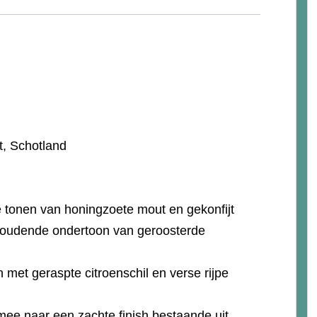
, Schotland
 tonen van honingzoete mout en gekonfijt
nhoudende ondertoon van geroosterde
 met geraspte citroenschil en verse rijpe
mee naar een zachte finish bestaande uit