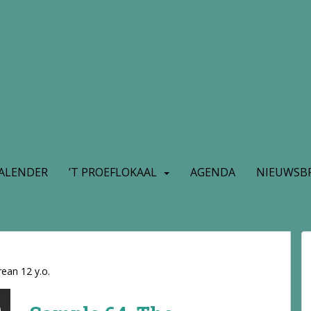
ALENDER
’T PROEFLOKAAL
AGENDA
NIEUWSBR
ean 12 y.o.