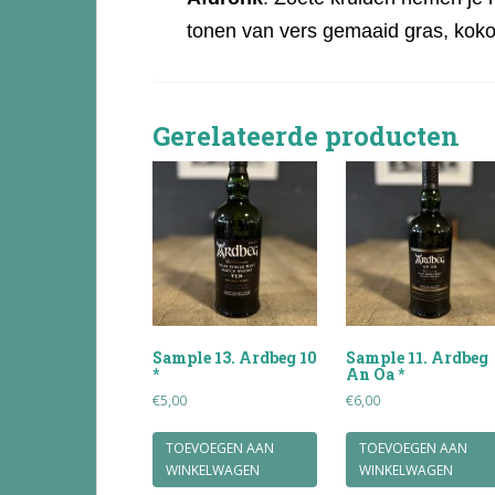
tonen van vers gemaaid gras, koko
Gerelateerde producten
Sample 13. Ardbeg 10
Sample 11. Ardbeg
*
An Oa *
€
5,00
€
6,00
TOEVOEGEN AAN
TOEVOEGEN AAN
WINKELWAGEN
WINKELWAGEN