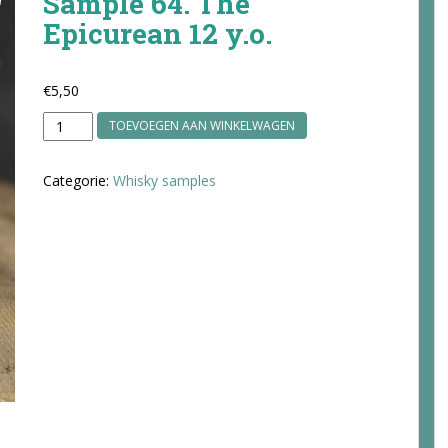
Sample 64. The
Epicurean 12 y.o.
€
5,50
Sample
TOEVOEGEN AAN WINKELWAGEN
64.
The
Categorie:
Whisky samples
Epicurean
12
y.o.
aantal