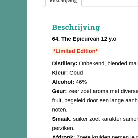
Beschrijving
Beschrijving
64.
The Epicurean 12 y.o
*Limited Edition*
Distillery:
Onbekend, blended malt
Kleur
: Goud
Alcohol:
46%
Geur:
zeer zoet aroma met diverse
fruit, begeleid door een lange aa
noten.
Smaak
: suiker zoet karakter samen
perziken.
Afdronk
: Zoete kruiden nemen je 