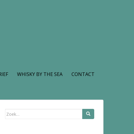
IEF
WHISKY BY THE SEA
CONTACT
Zoek
naar: