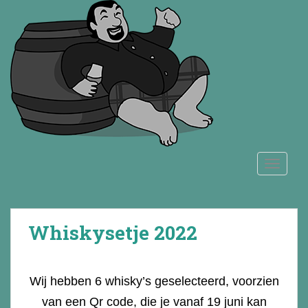
S
k
i
p
t
o
m
a
i
n
TOGGLE
c
o
n
t
Whiskysetje 2022
e
n
t
Wij hebben 6 whisky’s geselecteerd, voorzien
van een Qr code, die je vanaf 19 juni kan