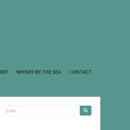
IEF
WHISKY BY THE SEA
CONTACT
Zoek
naar: