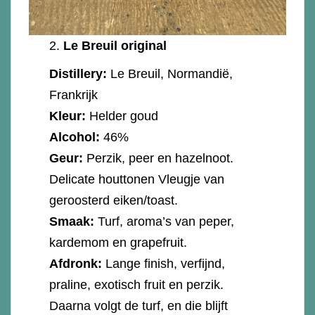
2.
Le Breuil original
Distillery:
Le Breuil, Normandië,
Frankrijk
Kleur:
Helder goud
Alcohol:
46%
Geur:
Perzik, peer en hazelnoot.
Delicate houttonen Vleugje van
geroosterd eiken/toast.
Smaak:
Turf, aroma’s van peper,
kardemom en grapefruit.
Afdronk:
Lange finish, verfijnd,
praline, exotisch fruit en perzik.
Daarna volgt de turf, en die blijft