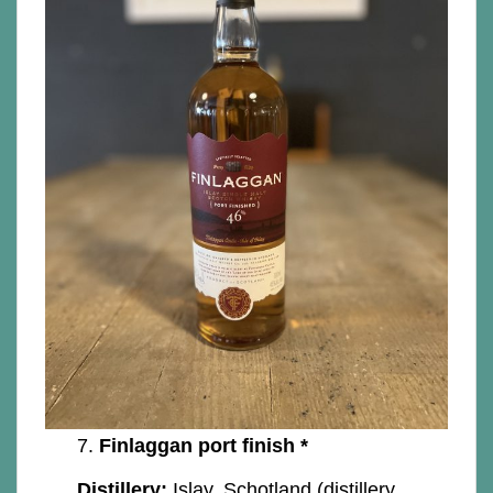
7.
Finlaggan port finish *
Distillery:
Islay, Schotland (distillery