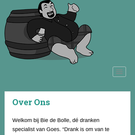
S
k
i
p
t
o
m
a
i
n
TOGGLE
c
o
n
t
Over Ons
e
n
t
Welkom bij Bie de Bolle, dé dranken
specialist van Goes. “Drank is om van te