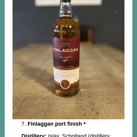
7.
Finlaggan port finish *
Distillery:
Islay, Schotland (distillery