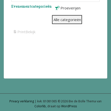
Evenementcategorieën
Proeverijen
Alle categorieën
Print
Bekijk
Privacy verklaring
| kvk: 81081065 © 2026 Bie de Bolle Thema van
Colorlib
, draait op
WordPress