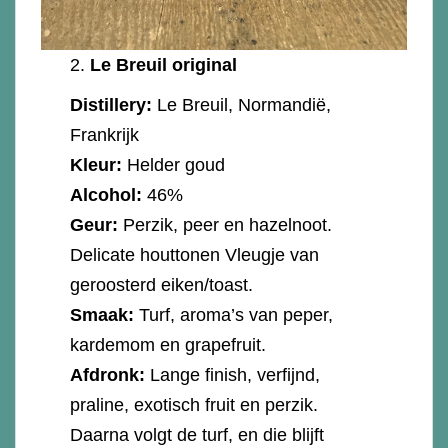
2.
Le Breuil original
Distillery:
Le Breuil, Normandië,
Frankrijk
Kleur:
Helder goud
Alcohol:
46%
Geur:
Perzik, peer en hazelnoot.
Delicate houttonen Vleugje van
geroosterd eiken/toast.
Smaak:
Turf, aroma’s van peper,
kardemom en grapefruit.
Afdronk:
Lange finish, verfijnd,
praline, exotisch fruit en perzik.
Daarna volgt de turf, en die blijft