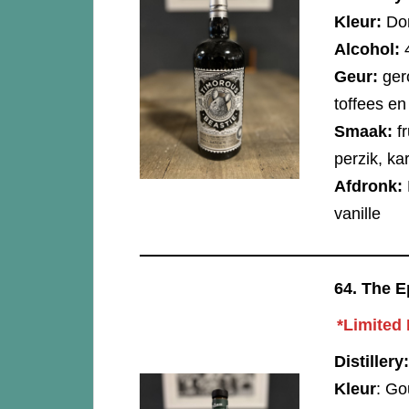
Kleur:
Don
Alcohol:
Geur:
ger
toffees en
Smaak:
fr
perzik, ka
Afdronk:
vanille
64.
The E
*Limited 
Distillery:
Kleur
: G