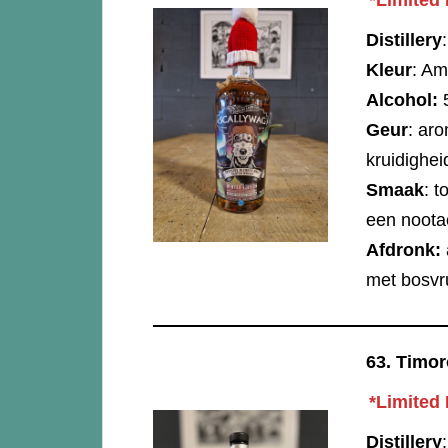
*Limited 
Distillery
Kleur
: A
Alcohol:
Geur
: ar
kruidighe
Smaak
: 
een nootac
Afdronk:
met bosvr
63.
Timor
*Limited 
Distillery