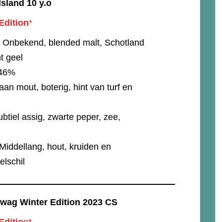
sland 10 y.o
Edition
*
Onbekend, blended malt, Schotland
ht geel
46%
k aan mout, boterig, hint van turf en
btiel assig, zwarte peper, zee,
Middellang, hout, kruiden en
elschil
ywag Winter Edition 2023 CS