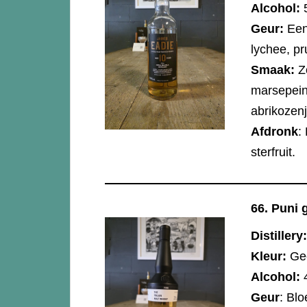
Alcohol:
Geur:
Een 
lychee, p
Smaak:
Zo
marsepein
abrikozen
Afdronk
:
sterfruit.
66.
Puni g
Distillery:
Kleur:
Ge
Alcohol:
Geur
: Blo