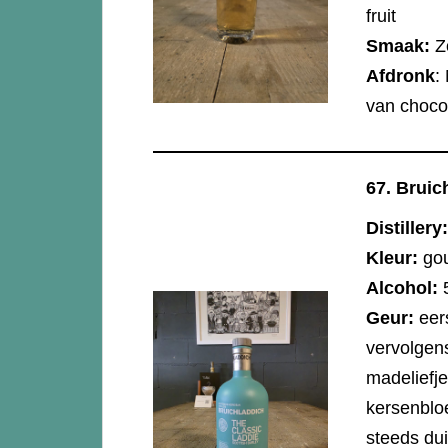
fruit
Smaak:
Z
Afdronk
:
van choco
67.
Bruich
Distillery:
Kleur:
go
Alcohol:
Geur:
eer
vervolgen
madeliefje
kersenbloe
steeds dui