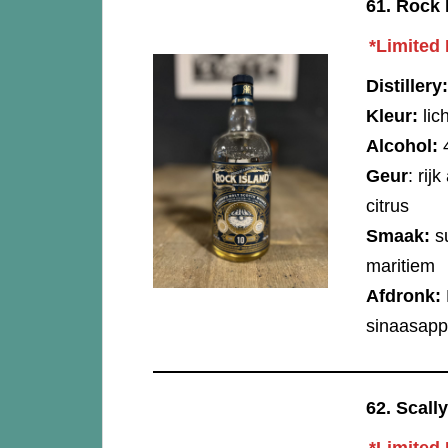
61.
Rock I
*Limited 
Distillery:
Kleur:
lic
Alcohol:
Geur
: rij
citrus
Smaak:
su
maritiem
Afdronk:
sinaasapp
62.
Scall