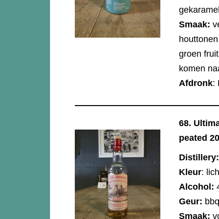
gekarameli
Smaak:
v
houttonen, 
groen frui
komen naa
Afdronk
:
68.
Ultim
peated 2
Distillery:
Kleur
: li
Alcohol:
Geur:
bbq 
Smaak:
v