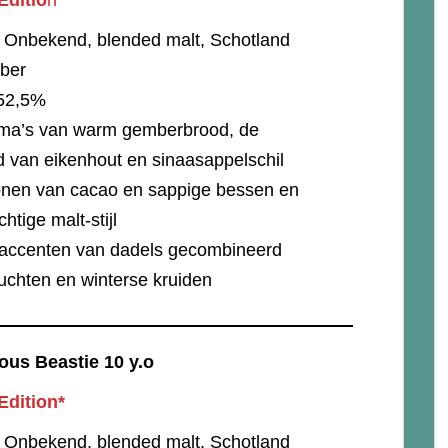
Editio
n*
: Onbekend, blended malt, Schotland
mber
52,5%
oma’s van warm gemberbrood, de
id van eikenhout en sinaasappelschil
tonen van cacao en sappige bessen en
htige malt-stijl
accenten van dadels gecombineerd
uchten en winterse kruiden
ous Beastie 10 y.o
Edition*
: Onbekend, blended malt, Schotland