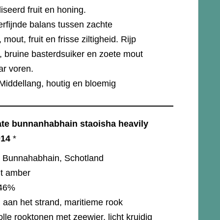
seerd fruit en honing.
erfijnde balans tussen zachte
mout, fruit en frisse ziltigheid. Rijp
t, bruine basterdsuiker en zoete mout
r voren.
 Middellang, houtig en bloemig
ate bunnanhabhain staoisha heavily
014
*
Bunnahabhain, Schotland
cht amber
46%
aan het strand, maritieme rook
olle rooktonen met zeewier, licht kruidig