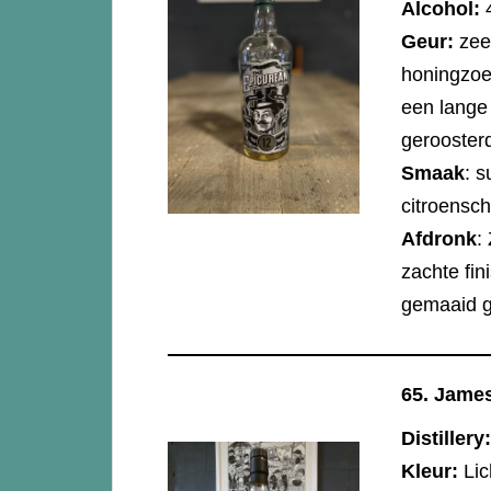
Alcohol:
Geur:
zee
honingzoet
een lange
gerooster
Smaak
: 
citroensch
Afdronk
:
zachte fin
gemaaid g
65.
James 
Distillery
Kleur:
Li