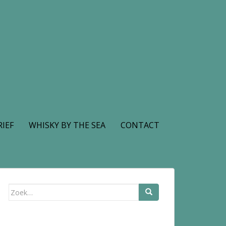
IEF
WHISKY BY THE SEA
CONTACT
Zoek
naar: