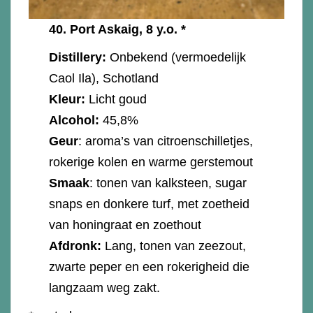
40.
Port Askaig, 8 y.o. *
Distillery:
Onbekend (vermoedelijk
Caol Ila), Schotland
Kleur:
Licht goud
Alcohol:
45,8%
Geur
: aroma’s van citroenschilletjes,
rokerige kolen en warme gerstemout
Smaak
: tonen van kalksteen, sugar
snaps en donkere turf, met zoetheid
van honingraat en zoethout
Afdronk:
Lang, tonen van zeezout,
zwarte peper en een rokerigheid die
langzaam weg zakt.