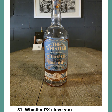
31.
Whistler PX i love you