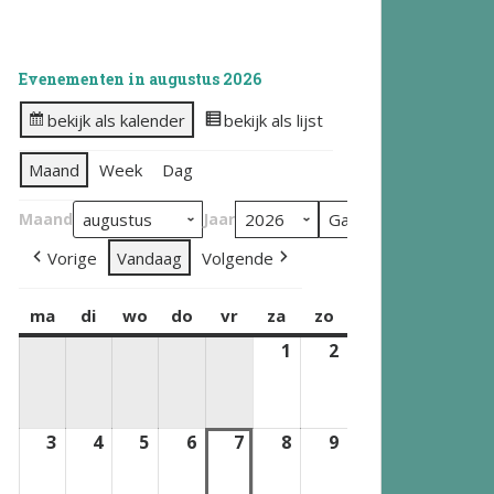
Evenementen in augustus 2026
bekijk als kalender
bekijk als lijst
Maand
Week
Dag
Maand
Jaar
Vorige
Vandaag
Volgende
ma
maandag
di
dinsdag
wo
woensdag
do
donderdag
vr
vrijdag
za
zaterdag
zo
zondag
1
1
2
2
augustus
augustus
2026
2026
3
3
4
4
5
5
6
6
7
7
8
8
9
9
augustus
augustus
augustus
augustus
augustus
augustus
augustus