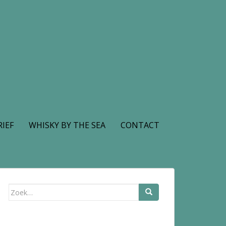
IEF
WHISKY BY THE SEA
CONTACT
Zoek
naar: