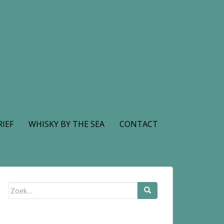
IEF
WHISKY BY THE SEA
CONTACT
Zoek
naar: