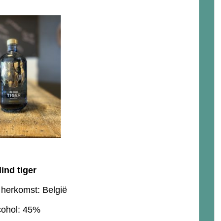
lind tiger
herkomst: België
cohol: 45%