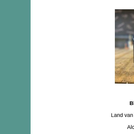
B
Land van 
Al