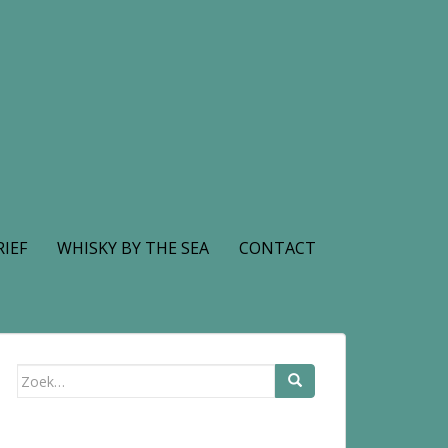
IEF
WHISKY BY THE SEA
CONTACT
Zoek
naar: