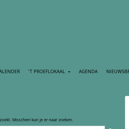
ALENDER
’T PROEFLOKAAL
AGENDA
NIEUWSBR
 zoekt. Misschien kun je er naar zoeken.