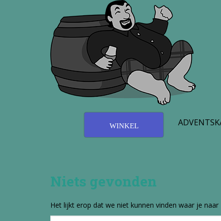
S
k
i
p
t
o
m
a
i
n
c
ADVENTSK
WINKEL
o
n
t
e
n
Niets gevonden
t
Het lijkt erop dat we niet kunnen vinden waar je naar
Zoek