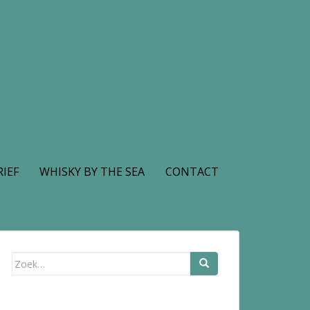
IEF
WHISKY BY THE SEA
CONTACT
Zoek
naar: