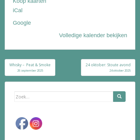
Koop kaarten
de
iCal
Bolle
Google
Volledige kalender bekijken
Bericht
Whisky – Peat & Smoke
24 oktober: Stoute avond
navigatie
26 september 2025
24 oktober 2025
Zoek
naar: