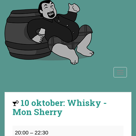
S
k
i
p
t
o
m
a
i
n
TOGGLE
c
o
n
t
10 oktober: Whisky -
e
n
Mon Sherry
t
10
20:00
–
22:30