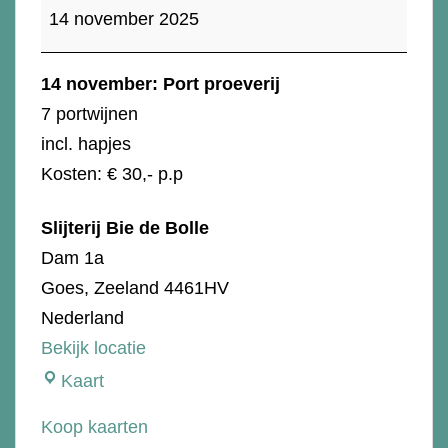
november:
14 november 2025
Port
proeverij
14 november: Port proeverij
7 portwijnen
incl. hapjes
Kosten: € 30,- p.p
Slijterij Bie de Bolle
Dam 1a
Goes
,
Zeeland
4461HV
Nederland
Bekijk locatie
Slijterij
Kaart
Bie
Koop kaarten
de