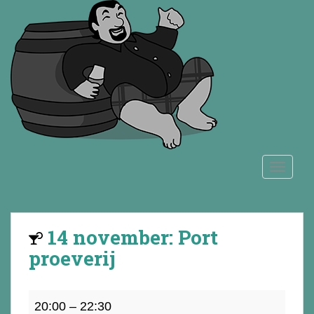
S
k
i
p
t
o
m
a
i
n
TOGGLE
c
o
n
t
14 november: Port
e
n
proeverij
t
14
20:00
–
22:30