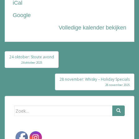
iCal
Bolle
Google
Volledige kalender bekijken
Bericht
24 oktober: Stoute avond
navigatie
24 oktober 2025
28 november: Whisky – Holiday Specials
28 november 2025
Zoek
naar: