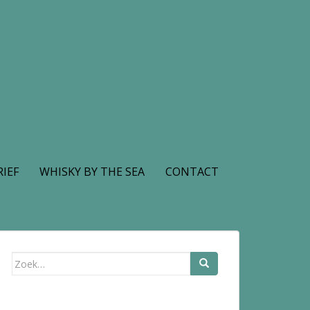
IEF
WHISKY BY THE SEA
CONTACT
Zoek
naar: