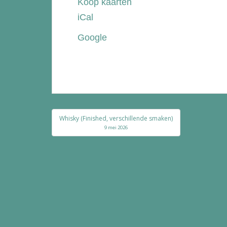
Koop kaarten
de
iCal
Bolle
Google
Bericht
Whisky (Finished, verschillende smaken)
navigatie
9 mei 2026