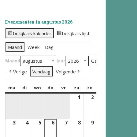
Evenementen in augustus 2026
bekijk als kalender
bekijk als lijst
Maand
Week
Dag
Maand
Jaar
Vorige
Vandaag
Volgende
ma
maandag
di
dinsdag
wo
woensdag
do
donderdag
vr
vrijdag
za
zaterdag
zo
zondag
1
1
2
2
augustus
augustus
2026
2026
3
3
4
4
5
5
6
6
7
7
8
8
9
9
augustus
augustus
augustus
augustus
augustus
augustus
augustus